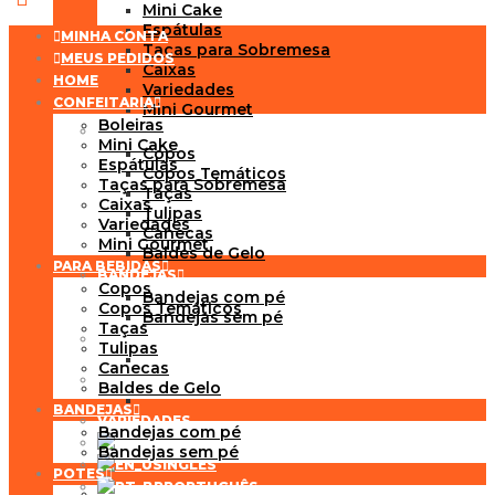
Mini Cake
Espátulas
MINHA CONTA
Taças para Sobremesa
MEUS PEDIDOS
Caixas
HOME
Variedades
CONFEITARIA
Mini Gourmet
Boleiras
PARA BEBIDAS
Mini Cake
Copos
Espátulas
Copos Temáticos
Taças para Sobremesa
Taças
Caixas
Tulipas
Variedades
Canecas
Mini Gourmet
Baldes de Gelo
PARA BEBIDAS
BANDEJAS
Copos
Bandejas com pé
Copos Temáticos
Bandejas sem pé
Taças
POTES
Tulipas
Canecas
DECORAÇÃO
Baldes de Gelo
BANDEJAS
VARIEDADES
Bandejas com pé
ESPANHOL
Bandejas sem pé
INGLÊS
POTES
PORTUGUÊS