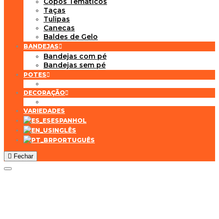
Copos Temáticos
Taças
Tulipas
Canecas
Baldes de Gelo
BANDEJAS
Bandejas com pé
Bandejas sem pé
POTES
DECORAÇÃO
VARIEDADES
ESPANHOL
INGLÊS
PORTUGUÊS
Fechar
Adicionar aos Favoritos