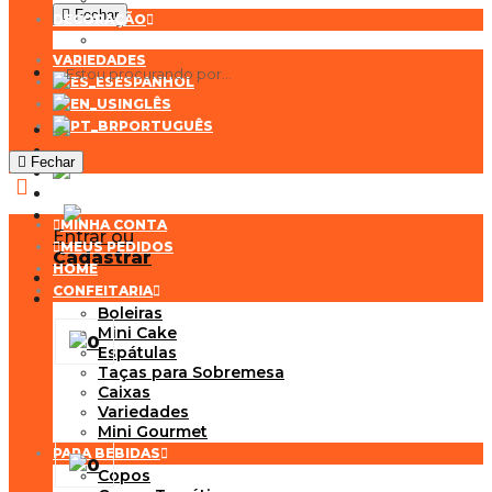
Fechar
DECORAÇÃO
VARIEDADES
ESPANHOL
INGLÊS
PORTUGUÊS
Fechar
MINHA CONTA
Entrar ou
MEUS PEDIDOS
Cadastrar
HOME
CONFEITARIA
Boleiras
Mini Cake
0
Espátulas
Taças para Sobremesa
Caixas
Variedades
Mini Gourmet
PARA BEBIDAS
0
Copos