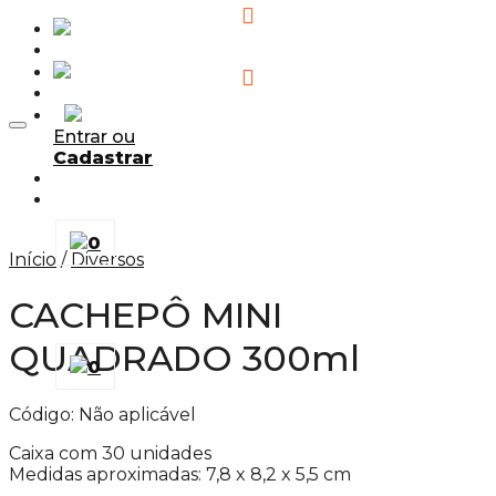
Adicionar aos Favoritos
Entrar ou
Cadastrar
0
Início
/
Diversos
CACHEPÔ MINI
QUADRADO 300ml
0
Código:
Não aplicável
Caixa com 30 unidades
Medidas aproximadas: 7,8 x 8,2 x 5,5 cm