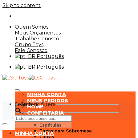
Skip to content
Quem Somos
Meus Orçamentos
Trabalhe Conosco
Grupo Toys
Fale Conosco
Português
Português
MINHA CONTA
MEUS PEDIDOS
Search
Generic filters
HOME
CONFEITARIA
Mini Cake
Espátulas
Taças para Sobremesa
MINHA CONTA
Caixas