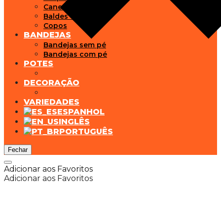
Canecas
Baldes de Gelo
Copos
BANDEJAS
Bandejas sem pé
Bandejas com pé
POTES
DECORAÇÃO
VARIEDADES
ESPANHOL
INGLÊS
PORTUGUÊS
Fechar
Adicionar aos Favoritos
Adicionar aos Favoritos