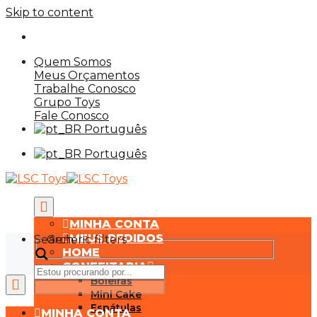
Skip to content
Quem Somos
Meus Orçamentos
Trabalhe Conosco
Grupo Toys
Fale Conosco
Português
Português
MINHA CONTA
MEUS PEDIDOS
Search
Generic filters
HOME
CONFEITARIA
Boleiras
Mini Cake
Espátulas
MINHA CONTA