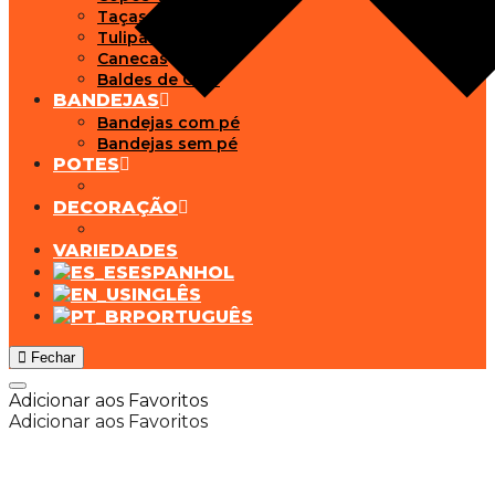
Taças
Tulipas
Canecas
Baldes de Gelo
BANDEJAS
Bandejas com pé
Bandejas sem pé
POTES
DECORAÇÃO
VARIEDADES
ESPANHOL
INGLÊS
PORTUGUÊS
Fechar
Adicionar aos Favoritos
Adicionar aos Favoritos