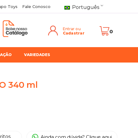
upo Toys
Fale Conosco
Português
Entrar ou
0
Cadastrar
RAÇÃO
VARIEDADES
O 340 ml
ritos
Ainda com dúvida? Clique aqui