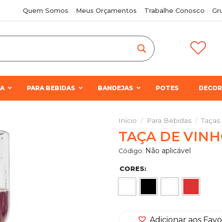
Quem Somos
Meus Orçamentos
Trabalhe Conosco
Gr
IA
PARA BEBIDAS
BANDEJAS
POTES
DECO
Início
/
Para Bebidas
/
Taças
TAÇA DE VINH
Adicionar
Não aplicável
Código:
aos
Favoritos
CORES:
Adicionar aos Favo