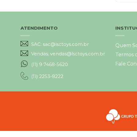
ATENDIMENTO
INSTITU
SAC: sac@lsctoys.com.br
Quem S
Vendas: vendas@lsctoys.com.br
Termos 
Fale Con
(11) 9 7468-5620
(11) 2253-8222