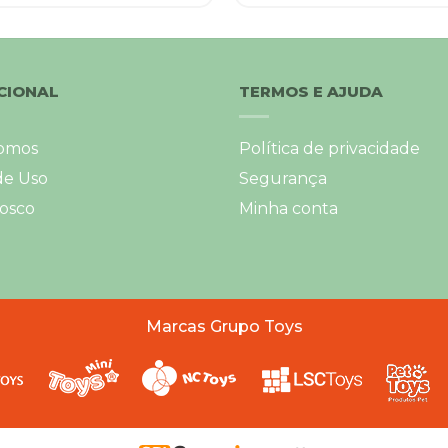
CIONAL
TERMOS E AJUDA
omos
Política de privacidade
de Uso
Segurança
osco
Minha conta
Marcas Grupo Toys