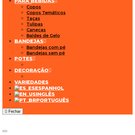
PARA BEBIDAS
Copos
Copos Temáticos
Taças
Tulipas
Canecas
Baldes de Gelo
BANDEJAS
Bandejas com pé
Bandejas sem pé
POTES
DECORAÇÃO
VARIEDADES
ESPANHOL
INGLÊS
PORTUGUÊS
Fechar
Adicionar aos Favoritos