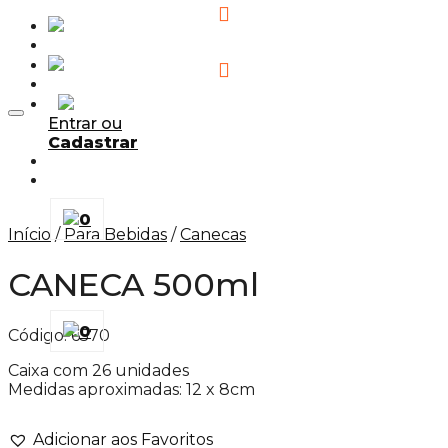
Adicionar aos Favoritos
Entrar ou
Cadastrar
0
Início
/
Para Bebidas
/
Canecas
CANECA 500ml
0
Código:
6570
Caixa com 26 unidades
Medidas aproximadas: 12 x 8cm
Adicionar aos Favoritos